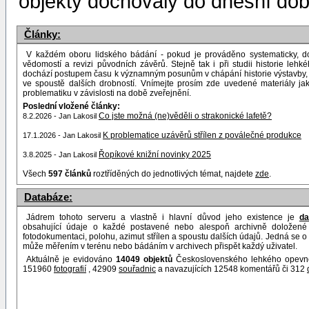
objekty dochovaly do dnešní dob
Články:
V každém oboru lidského bádání - pokud je prováděno systematicky, d
vědomostí a revizi původních závěrů. Stejně tak i při studii historie leh
dochází postupem času k významným posunům v chápání historie výstavby, 
ve spoustě dalších drobností. Vnímejte prosím zde uvedené materiály j
problematiku v závislosti na době zveřejnění.
Poslední vložené články:
Co jste možná (ne)věděli o strakonické lafetě?
8.2.2026 - Jan Lakosil
K problematice uzávěrů střílen z poválečné produkce
17.1.2026 - Jan Lakosil
Řopíkové knižní novinky 2025
3.8.2025 - Jan Lakosil
Všech
597 článků
roztříděných do jednotlivých témat, najdete
zde
.
Databáze:
Jádrem tohoto serveru a vlastně i hlavní důvod jeho existence je
da
obsahující údaje o každé postavené nebo alespoň archivně doložené 
fotodokumentaci, polohu, azimut střílen a spoustu dalších údajů. Jedná se o 
může měřením v terénu nebo bádáním v archivech přispět každý uživatel.
Aktuálně je evidováno
14049 objektů
Československého lehkého opevněn
151960
fotografií
, 42909
souřadnic
a navazujících 12548 komentářů či 312