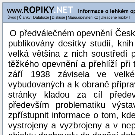
[
Úvod
|
Články
|
Databáze
|
Diskuse
|
Mapa.opevneni.cz
|
Ukradené ropíky
]
O předválečném opevnění Českos
publikovány desítky studií, kni
velká většina z nich soustředí 
těžkého opevnění a přehlíží při 
září 1938 závisela ve velk
vybudovaných a k obraně připrav
stránky kladou za cíl přede
především problematiku výst
zpřístupnit informace o tom, k
vystrojeny a vyzbrojeny a v nep