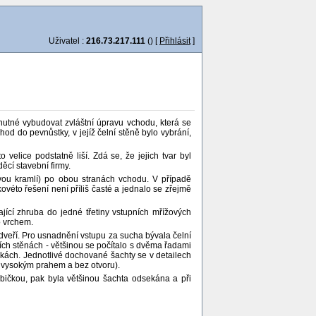
Uživatel :
216.73.217.111
() [
Přihlásit
]
nutné vybudovat zvláštní úpravu vchodu, která se
hod do pevnůstky, v jejíž čelní stěně bylo vybrání,
elice podstatně liší. Zdá se, že jejich tvar byl
cí stavební firmy.
vou kramlí) po obou stranách vchodu. V případě
ovéto řešení není příliš časté a jednalo se zřejmě
ající zhruba do jedné třetiny vstupních mřížových
o vrchem.
 dveří. Pro usnadnění vstupu za sucha bývala čelní
ích stěnách - většinou se počítalo s dvěma řadami
čkách. Jednotlivé dochované šachty se v detailech
 s vysokým prahem a bez otvoru).
dbičkou, pak byla většinou šachta odsekána a při