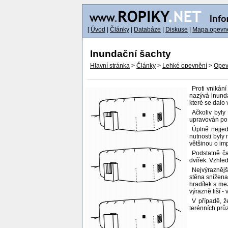
[
Úvod
|
Články
|
Databáze
|
Diskuse
|
Mapa.opevne
Inundační šachty
Hlavní stránka
>
Články
>
Lehké opevnění
>
Opevn
Proti vnikán
nazývá inundač
které se dalo 
Ačkoliv byly
upravován po 
Úplně nejjed
nutnosti byly
většinou o im
Podstatně ča
dvířek. Vzhle
Nejvýraznějš
stěna snížena
hradítek s me
výrazně liší -
V případě, ž
terénních průz