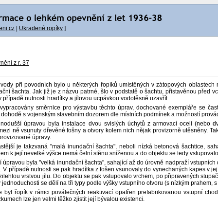
ni.cz
|
Ukradené ropíky
]
ění z r. 37
í vody při povodních bylo u některých řopíků umístěných v zátopových oblastech 
ní šachta. Jak již je z názvu patrné, šlo v podstatě o šachtu, přistavěnou před vc
v případě nutnosti hradítky a jílovou ucpávkou vodotěsně uzavřít.
 vypracovány směrnice pro výstavbu těchto úprav, dochované exempláře se často v
dohodě s vojenským stavebním dozorem dle místních podmínek a možností provádě
nodušší úpravou byla instalace dvou svislých úchytů z armovací oceli (nebo d
 mezi ně vsunuty dřevěné fošny a otvory kolem nich nějak provizorně utěsněny. Tak
provizované úpravy.
stější je takzvaná "malá inundační šachta", neboli nízká betonová šachtice, sah
dem k její nevelké výšce nemá čelní stěnu sníženou a do objektu se tedy vstupoval
í úpravou byla "velká inundační šachta", sahající až do úrovně nadpraží vstupních
. V případě nutnosti se pak hradítka z fošen vsunovaly do vynechaných kapes v jej
zilehlou vrstvou jílu. Do objektu se pak vstupovalo vrchem, po připravených stupa
 v jednoduchosti se dělí na tři typy podle výšky vstupního otvoru (s nízkým prahem,
e byl řopík v rámci poválečných reaktivací opatřen prefabrikovanou vstupní cho
kumech lze jen velmi těžko zjistit její bývalou existenci.