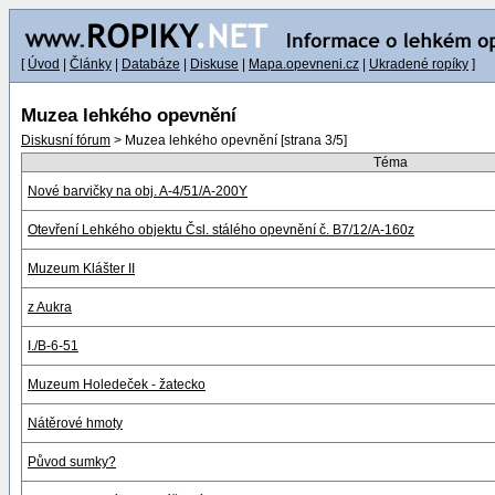
[
Úvod
|
Články
|
Databáze
|
Diskuse
|
Mapa.opevneni.cz
|
Ukradené ropíky
]
Muzea lehkého opevnění
Diskusní fórum
> Muzea lehkého opevnění [strana 3/5]
Téma
Nové barvičky na obj. A-4/51/A-200Y
Otevření Lehkého objektu Čsl. stálého opevnění č. B7/12/A-160z
Muzeum Klášter II
z Aukra
I./B-6-51
Muzeum Holedeček - žatecko
Nátěrové hmoty
Původ sumky?