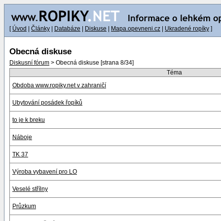
[
Úvod
|
Články
|
Databáze
|
Diskuse
|
Mapa.opevneni.cz
|
Ukradené ropíky
]
Obecná diskuse
Diskusní fórum
> Obecná diskuse [strana 8/34]
Téma
Obdoba www.ropiky.net v zahraničí
Ubytování posádek řopíků
to je k breku
Náboje
TK 37
Výroba vybavení pro LO
Veselé střílny
Průzkum