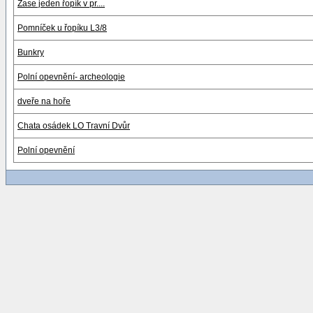
Zase jeden řopík v pr....
Pomníček u řopíku L3/8
Bunkry
Polní opevnění- archeologie
dveře na hoře
Chata osádek LO Travní Dvůr
Polní opevnění