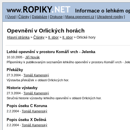
[
Úvod
|
Články
|
Databáze
|
Diskuse
|
Mapa.opevneni.cz
|
Ukradené ropíky
]
Opevnění v Orlických horách
Hlavní stránka
>
Články
>
II. sbor
>
II. sbor
> Orlické hory
Lehké opevnění v prostoru Komáří vrch - Jelenka
10.10.2005 -
Jiří Novák
Připomínky k publikovaným seznamům lehkého opevnění v prostoru Komáří vrch - Jel
Překážky
27.3.2004 -
Tomáš Kamenský
Výstavba překážek v oblasti Orlickcých hor.
Historie výstavby
27.3.2004 -
Tomáš Kamenský
Stručná historie výstavby lehkého opevnění v oblasti Orlických hor.
Popis úseku C Koruna
2.2.2004 -
Tomáš Kamenský
Popis úseku X Deštná
2.2.2004 -
Tomáš Kamenský