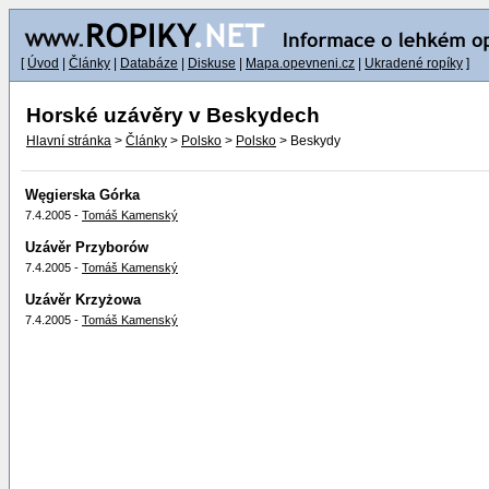
[
Úvod
|
Články
|
Databáze
|
Diskuse
|
Mapa.opevneni.cz
|
Ukradené ropíky
]
Horské uzávěry v Beskydech
Hlavní stránka
>
Články
>
Polsko
>
Polsko
> Beskydy
Węgierska Górka
7.4.2005 -
Tomáš Kamenský
Uzávěr Przyborów
7.4.2005 -
Tomáš Kamenský
Uzávěr Krzyżowa
7.4.2005 -
Tomáš Kamenský